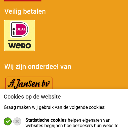
Veilig betalen
Wij zijn onderdeel van
Cookies op de website
Graag maken wij gebruik van de volgende cookies:
Contactgegevens
Statistische cookies
helpen eigenaren van
Ekkersrijt 1502
websites begrijpen hoe bezoekers hun website
5692 AM Son en Breugel