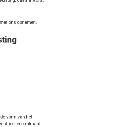
kisting, daarna wordt
ct met ons opnemen.
sting
 de vorm van het
ventueel een rolmaat