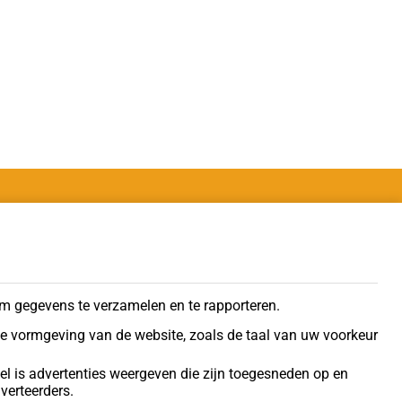
Hulp nodig?
Wij zijn telefonisch bereikbaar op
maandag t/m vrijdag van 07.00 –
m gegevens te verzamelen en te rapporteren.
17.30 uur.
de vormgeving van de website, zoals de taal van uw voorkeur
l is advertenties weergeven die zijn toegesneden op en
verteerders.