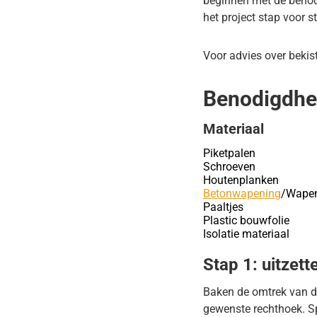
beginnen met de benod
het project stap voor s
Voor advies over bekis
Benodigdhed
Materiaal
Piketpalen
Schroeven
Houtenplanken
Betonwapening
/Wapen
Paaltjes
Plastic bouwfolie
Isolatie materiaal
Stap 1: uitzett
Baken de omtrek van de
gewenste rechthoek. Sp