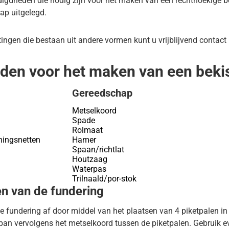
igdheden die nodig zijn voor het maken van een rechthoekige be
tap uitgelegd.
tingen die bestaan uit andere vormen kunt u vrijblijvend conta
en voor het maken van een beki
Gereedschap
Metselkoord
Spade
Rolmaat
ingsnetten
Hamer
Spaan/richtlat
Houtzaag
Waterpas
Trilnaald/por-stok
en van de fundering
 fundering af door middel van het plaatsen van 4 piketpalen in
an vervolgens het metselkoord tussen de piketpalen. Gebruik e