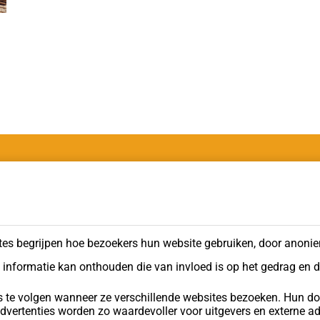
ijn onderdeel van
Contactgegevens
Ekkersrijt 1502
5692 AM Son en Breugel
es begrijpen hoe bezoekers hun website gebruiken, door anonie
 informatie kan onthouden die van invloed is op het gedrag en 
T
+31 (0)88 877 87 77
E
info@123betonbestellen.nl
te volgen wanneer ze verschillende websites bezoeken. Hun doe
 advertenties worden zo waardevoller voor uitgevers en externe ad