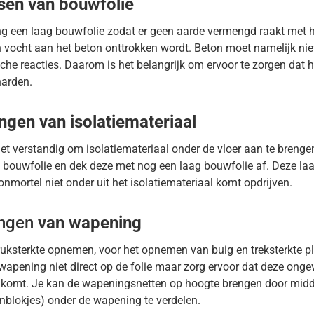
sen van bouwfolie
ng een laag bouwfolie zodat er geen aarde vermengd raakt met h
 vocht aan het beton onttrokken wordt. Beton moet namelijk niet
he reacties. Daarom is het belangrijk om ervoor te zorgen dat h
harden.
ngen van isolatiemateriaal
het verstandig om isolatiemateriaal onder de vloer aan te brenge
e bouwfolie en dek deze met nog een laag bouwfolie af. Deze laa
onmortel niet onder uit het isolatiemateriaal komt opdrijven.
ngen
van wapening
ruksterkte opnemen, voor het opnemen van buig en treksterkte p
apening niet direct op de folie maar zorg ervoor dat deze onge
n komt. Je kan de wapeningsnetten op hoogte brengen door midd
nblokjes) onder de wapening te verdelen.