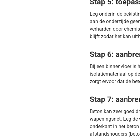
Stap 5: toepas
Leg onderin de bekisti
aan de onderzijde geen
verharden door chemisc
blijft zodat het kan uit
Stap 6: aanbre
Bij een binnenvloer is 
isolatiemateriaal op d
zorgt ervoor dat de bet
Stap 7: a
anbre
Beton kan zeer goed d
wapeningsnet. Leg de w
onderkant in het beto
afstandshouders (beto